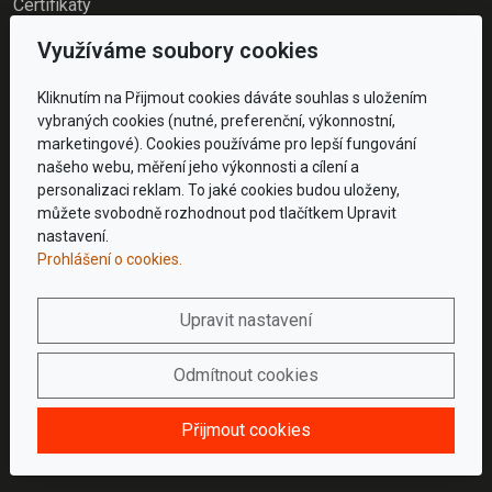
Certifikáty
Využíváme soubory cookies
Kliknutím na Přijmout cookies dáváte souhlas s uložením
Kontakty
vybraných cookies (nutné, preferenční, výkonnostní,
marketingové). Cookies používáme pro lepší fungování
+420 774 970 731
našeho webu, měření jeho výkonnosti a cílení a
info@elektroolomouc.cz
personalizaci reklam. To jaké cookies budou uloženy,
Elektro OLOMOUC
můžete svobodně rozhodnout pod tlačítkem Upravit
Tomáš Mikolajczyk, IČ:
nastavení.
07237642
Prohlášení o cookies.
Břetislavova 1,
Olomouc, 779 00
Upravit nastavení
Odmítnout cookies
Přijmout cookies
© 2025 Elektro OLOMOUC, Inc. All rights reserved.
|
inPage
-
webové
stránky s AI
,
doména
a
webhosting
snadno.