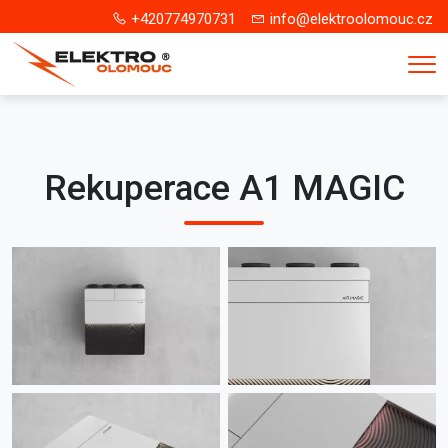
+420774970731
info@elektroolomouc.cz
Me
Rekuperace A1 MAGIC